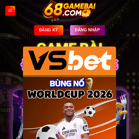
Skip
to
content
ĐĂNG KÝ
ĐĂNG NHẬP
×