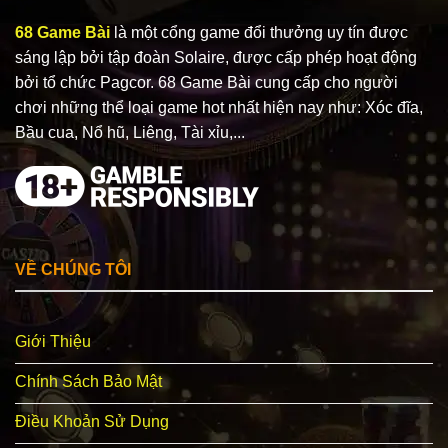
68 Game Bài
là một cổng game đổi thưởng uy tín được
sáng lập bởi tập đoàn Solaire, được cấp phép hoạt động
bởi tổ chức Pagcor. 68 Game Bài cung cấp cho người
chơi những thể loại game hot nhất hiện nay như: Xóc đĩa,
Bầu cua, Nổ hũ, Liêng, Tài xỉu,...
VỀ CHÚNG TÔI
Giới Thiệu
Chính Sách Bảo Mật
Điều Khoản Sử Dụng