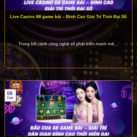
Có an toàn khi chơi tại 68 Game Bài không?
Tất cả trò chơi tại
68 Game Bai
đều được cung cấp
Live Casino 68 game bài – Đỉnh Cao Giải Trí Thời Đại Số
bởi các nhà phát triển danh tiếng toàn cầu, đảm bảo
chất lượng và tính công bằng. Các tựa game được
thiết kế độc quyền, mang đến trải nghiệm mượt mà,
đồ họa sắc nét và cập nhật phiên bản mới nhất. Hệ
Trong bối cảnh công nghệ số phát triển mạnh mẽ,...
thống bảo mật sử dụng công nghệ mã hóa tiên tiến,
bảo vệ thông tin cá nhân và giao dịch tài chính của
người chơi, giúp bạn yên tâm trải nghiệm mà không
lo rủi ro.
Làm thế nào để thay đổi thông tin tài khoản tại 68
09
Game Bài ?
Th8
Khi đăng ký, người chơi cần cung cấp chính xác các
thông tin như họ tên, số điện thoại, và email. Nếu
cần chỉnh sửa thông tin do nhập sai hoặc thay đổi,
bạn chỉ cần truy cập trang chủ 68 Game Bai, vào
mục “Cài đặt tài khoản” và chọn “Thay đổi thông tin”.