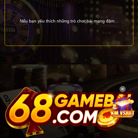
Nếu bạn yêu thích những trò chơi bài mang đậm...
✕